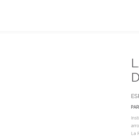
L
D
ES
PAR
Inst
arro
La R