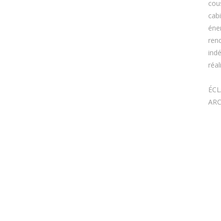
cous
cab
éne
ren
ind
réal
ÉCL
ARC