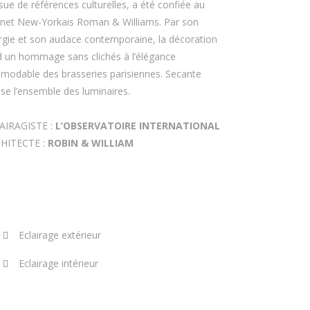
ue de références culturelles, a été confiée au
inet New-Yorkais Roman & Williams. Par son
rgie et son audace contemporaine, la décoration
d un hommage sans clichés à l’élégance
émodable des brasseries parisiennes. Secante
PRINCIPALES RÉALISATIONS
ise l’ensemble des luminaires.
AIRAGISTE :
L’OBSERVATOIRE INTERNATIONAL
HITECTE :
ROBIN & WILLIAM
Eclairage extérieur
Eclairage intérieur